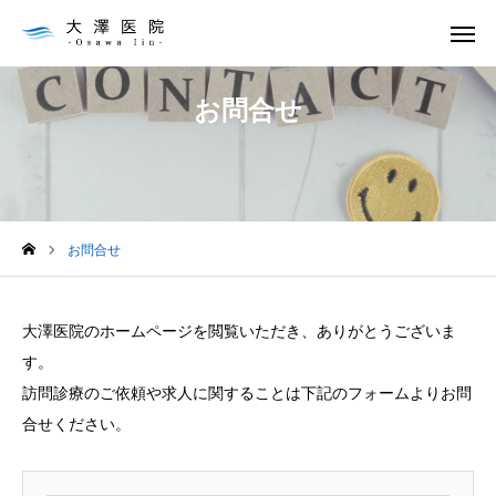
お知らせ
お問合せ
お問合せ
アクセス
トップ
お問合せ
診療案内
医師の紹介
大澤医院のホームページを閲覧いただき、ありがとうございま
す。
連携病院
訪問診療のご依頼や求人に関することは下記のフォームよりお問
合せください。
お知らせ
アクセス