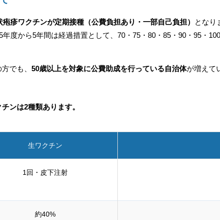
帯状疱疹ワクチンが定期接種（公費負担あり・一部自己負担）
となり
5年度から5年間は経過措置として、70・75・80・85・90・95・
。
の方でも、
50歳以上を対象に公費助成を行っている自治体
が増えて
クチンは2種類あります。
生ワクチン
1回・皮下注射
約40%