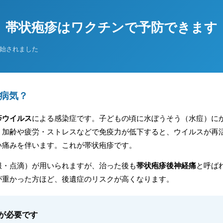
帯状疱疹はワクチンで予防できます
開始されました
病気？
疹ウイルス
による感染症です。子どもの頃に水ぼうそう（水痘）に
。加齢や疲労・ストレスなどで免疫力が低下すると、ウイルスが再
い痛みを伴います。これが帯状疱疹です。
服・点滴）が用いられますが、治った後も
帯状疱疹後神経痛
と呼ば
が重かった方ほど、後遺症のリスクが高くなります。
意が必要です