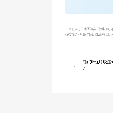
※ 本記事は日本医師会「健康ぷらざ
助成内容・対象年齢は自治体によ
睡眠時無呼吸症
た