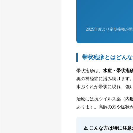
2025年度より定期接種が
帯状疱疹とはどんな
帯状疱疹は、
水痘・帯状疱
奥の神経節に潜み続けます
水ぶくれが帯状に現れ、強
治療には抗ウイルス薬（内
あります。高齢の方や症状
⚠️ こんな方は特に注