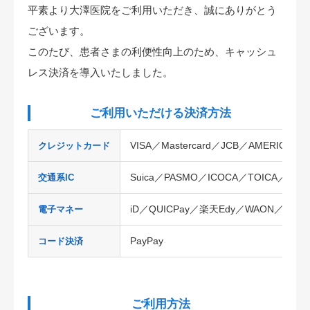
平素より大澤医院をご利用いただき、誠にありがとう
お問合せ
ございます。
このたび、患者さまの利便性向上のため、キャッシュ
ブログ
レス決済を導入いたしました。
ご利用いただける決済方法
VISA／Mastercard／JCB／AMERICAN EX
クレジットカード
Suica／PASMO／ICOCA／TOICA／ma
交通系IC
iD／QUICPay／楽天Edy／WAON／nanac
電子マネー
PayPay
コード決済
ご利用方法