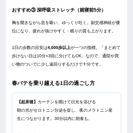
おすすめ③ 深呼吸ストレッチ（就寝前5分）
胸を開きながら息を吸い、ゆっくり吐く。副交感神経が優
位になり、疲れが抜けやすく・眠りの質も上がります。
1日の歩数の目安は
4,000歩以上
が一つの指標。「まとめて
歩けない日は10分×3回に分けてもOK」なので、通院や買
い物のついでに少し遠回りするだけで十分です。
春バテを乗り越える1日の過ごし方
【起床後】
カーテンを開けて日光を浴びる
朝の光がセロトニン分泌を促し、夜のメラトニン産
生につながります。30分以内に朝食も。