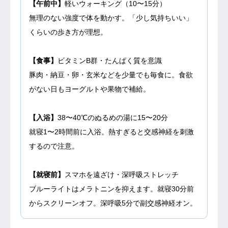
【午前中】
軽いウォーキング（10〜15分）
無理のない強度で体を動かす。「少し気持ちいい」
くらいの歩き方が理想。
【食事】
ビタミンB群・たんぱく質を意識
豚肉・納豆・卵・玄米などを少量でも毎食に。食欲
がない日もヨーグルトや果物で補給。
【入浴】
38〜40℃のぬるめの湯に15〜20分
就寝1〜2時間前に入浴。熱すぎると交感神経を刺激
するので注意。
【就寝前】
スマホを遠ざけ・深呼吸ストレッチ
ブルーライトはメラトニンを抑えます。就寝30分前
からスクリーンオフ。深呼吸5分で副交感神経オン。