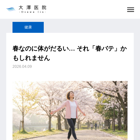
ブログ
健康
春なのに体がだるい… それ「春バテ」かもしれません
お知らせ
お問合せ
健康
アクセス
春なのに体がだるい… それ「春バテ」か
もしれません
トップ
2026.04.09
診療案内
医師の紹介
連携病院
お知らせ
アクセス