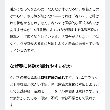
暖かくなってきたのに、なんだか体がだるい。朝起きるの
がつらい。やる気が続かない——それは「春バテ」と呼ば
れる状態かもしれません。春バテは医学的な正式病名では
ありませんが、4月前後に多くの方が経験する体調不良の
総称として広く知られています。「気合が足りない」では
なく、体が気候の変化に対応しようと懸命に頑張っている
サインなのです。
なぜ春に体調が崩れやすいのか
春バテの主な原因は
自律神経の乱れ
です。春は1年でもっ
とも寒暖差が大きい季節。体は気温の変化に対応しようと
して交感神経（活動モード）をフル稼働させ続けます。そ
の疲弊が、だるさ・頭痛・不眠・食欲不振として現れま
す。